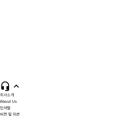
ISSN
0753-3322
SCI
SCI
Yoon-Jin Kim, Hee-Jin Ahn, Seung-Hee Lee, Mi-
Author
Hye Lee, Kyung-Sun Kang
총저자수
5
국가개발연구
과제
제1저자
김윤진
논문보기
https://pubmed.ncbi.nlm.nih.gov/33152947/


회사소개
About Us
목록으로
인사말
비전 및 미션