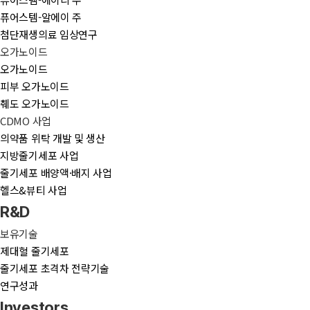
퓨어스템-알에이 주
첨단재생의료 임상연구
오가노이드
오가노이드
피부 오가노이드
췌도 오가노이드
CDMO 사업
의약품 위탁 개발 및 생산
지방줄기세포 사업
줄기세포 배양액·배지 사업
헬스&뷰티 사업
R&D
보유기술
제대혈 줄기세포
줄기세포 초격차 전략기술
연구성과
Investors