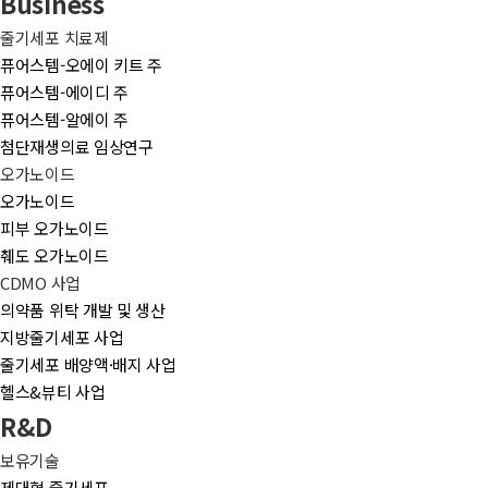
Business
줄기세포 치료제
퓨어스템-오에이 키트 주
퓨어스템-에이디 주
퓨어스템-알에이 주
첨단재생의료 임상연구
오가노이드
오가노이드
피부 오가노이드
췌도 오가노이드
CDMO 사업
의약품 위탁 개발 및 생산
지방줄기세포 사업
줄기세포 배양액·배지 사업
헬스&뷰티 사업
R&D
보유기술
제대혈 줄기세포