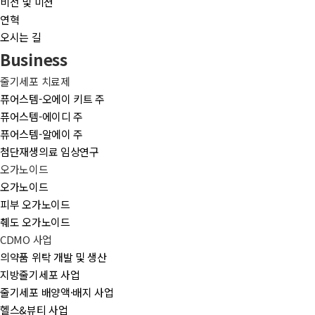
비전 및 미션
연혁
오시는 길
Business
줄기세포 치료제
퓨어스템-오에이 키트 주
퓨어스템-에이디 주
퓨어스템-알에이 주
첨단재생의료 임상연구
오가노이드
오가노이드
피부 오가노이드
췌도 오가노이드
CDMO 사업
의약품 위탁 개발 및 생산
지방줄기세포 사업
줄기세포 배양액·배지 사업
헬스&뷰티 사업