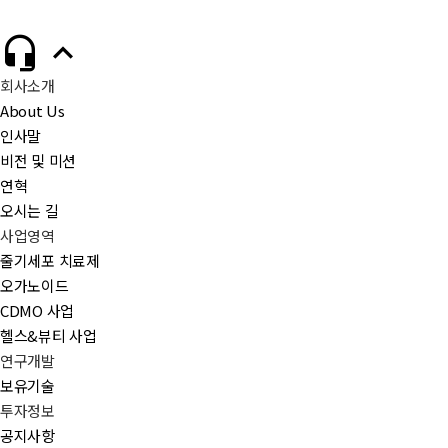
**첨부: 신주발행 및 주식명의개서 정지 공고


신주발행 및 주식명의개서 정지 공고_210802.pdf
회사소개
About Us
목록으로
인사말
비전 및 미션
연혁
오시는 길
사업영역
줄기세포 치료제
오가노이드
CDMO 사업
헬스&뷰티 사업
연구개발
보유기술
투자정보
공지사항